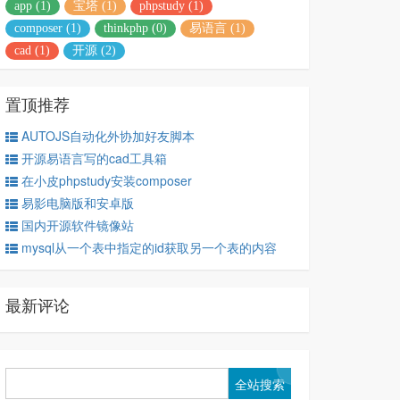
app (1)
宝塔 (1)
phpstudy (1)
composer (1)
thinkphp (0)
易语言 (1)
cad (1)
开源 (2)
置顶推荐
AUTOJS自动化外协加好友脚本
开源易语言写的cad工具箱
在小皮phpstudy安装composer
易影电脑版和安卓版
国内开源软件镜像站
mysql从一个表中指定的id获取另一个表的内容
最新评论