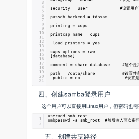
3
4
security = user #设置用户访问
5
6
passdb backend = tdbsam
7
8
printing = cups
9
10
printcap name = cups
11
12
load printers = yes
13
14
cups options = raw
15
[database]
16
17
comment = share database #这
18
19
path = /data/share #
20
public = no #设置是否
21
四、创建samba登录用户
这个用户可以直接用Linux用户，但密码也需
useradd smb_root
1
smbpasswd -a smb_root #然后输入两次密
2
五、创建共享路径