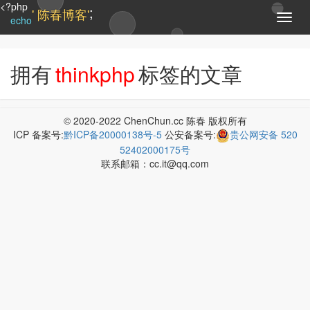
<?php
;
' 陈春博客'
T
echo
o
g
g
拥有
thinkphp
标签的文章
l
e
n
a
© 2020-2022 ChenChun.cc 陈春 版权所有
v
ICP 备案号:
黔ICP备20000138号-5
公安备案号:
贵公网安备 520
i
52402000175号
g
联系邮箱：cc.it@qq.com
a
t
i
o
n