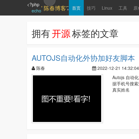
<?php
;
' 陈春博客'
首页
技巧
Linux
工具
原
echo
拥有
开源
标签的文章
AUTOJS自动化外协加好友脚本
陈春
2022-12-21 14:32:04
Autojs
据手机号搜索
真实姓名