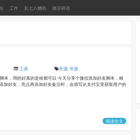
创
工作
乱七八糟的
随言碎语
工具
开源
开源
 自动化脚本，用的好真的是啥都可以 今天分享个微信添加好友脚本，根
添加好友，亮点再添加好友备注时，会填写从支付宝里获取用户的
阅读全文