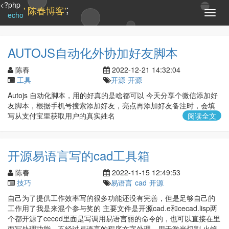
<?php
;
' 陈春博客'
T
echo
o
g
g
AUTOJS自动化外协加好友脚本
l
e
陈春
2022-12-21 14:32:04
n
工具
开源
开源
a
Autojs 自动化脚本，用的好真的是啥都可以 今天分享个微信添加好
v
友脚本，根据手机号搜索添加好友，亮点再添加好友备注时，会填
i
写从支付宝里获取用户的真实姓名
阅读全文
g
a
t
i
开源易语言写的cad工具箱
o
n
陈春
2022-11-15 12:49:53
技巧
易语言
cad
开源
自己为了提供工作效率写的很多功能还没有完善，但是足够自己的
工作用了我是来混个参与奖的 主要文件是开源cad.e和cecad.lisp两
个都开源了ceced里面是写调用易语言丽的命令的，也可以直接在里
面写处理功能，不经过易语言的程序文字处理，用于激光切割 火焰