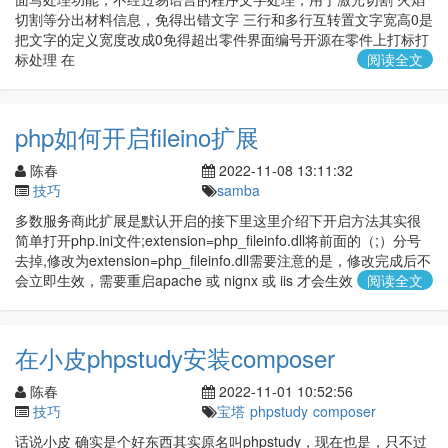
切割等分出材料信息，免得出错文字 三行和多行互转置文字宽高0是
把文字的定义宽度改成0免得超出零件界面编号开源在零件上打标打
标处理 在
阅读全文
php如何开启fileino扩展
陈春
2022-11-08 13:11:32
技巧
samba
多数服务商此扩展是默认开启的接下里这里介绍下开启方法其实很
简单打开php.ini文件;extension=php_fileinfo.dll将前面的（;）分号
去掉,修改为extension=php_fileinfo.dll需要注意的是，修改完成后不
会立即生效，需要重启apache 或 nignx 或 iis 才会生效
阅读全文
在小皮phpstudy安装composer
陈春
2022-11-01 10:52:56
技巧
宝塔
phpstudy
composer
话说小皮 确实是个好东西其实原名叫phpstudy，现在也是，只不过