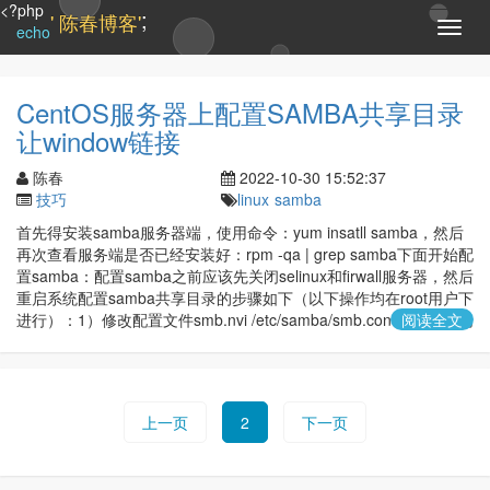
<?php
;
' 陈春博客'
T
echo
o
g
g
CentOS服务器上配置SAMBA共享目录
l
让window链接
e
n
陈春
2022-10-30 15:52:37
a
技巧
linux
samba
v
i
首先得安装samba服务器端，使用命令：yum insatll samba，然后
g
再次查看服务端是否已经安装好：rpm -qa | grep samba下面开始配
a
置samba：配置samba之前应该先关闭selinux和firwall服务器，然后
t
重启系统配置samba共享目录的步骤如下（以下操作均在root用户下
i
进行）：1）修改配置文件smb.nvi /etc/samba/smb.conf，修改的地
阅读全文
o
n
上一页
2
下一页